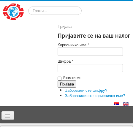
Претрага
Пријава
Пријавите се на ваш налог
Корисничко име *
Шифра *
Упамти ме
Заборвили сте шифру?
Заборавили сте корисничко име?
Почетна