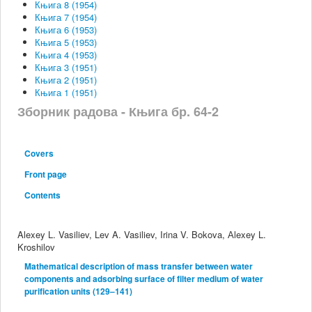
Књига 8 (1954)
Књига 7 (1954)
Књига 6 (1953)
Књига 5 (1953)
Књига 4 (1953)
Књига 3 (1951)
Књига 2 (1951)
Књига 1 (1951)
Зборник радова - Књига бр. 64-2
Covers
Front page
Contents
Alexey L. Vasiliev, Lev A. Vasiliev, Irina V. Bokova, Аlexey L.
Kroshilov
Mathematical description of mass transfer between water
components and adsorbing surface of filter medium of water
purification units (129–141)