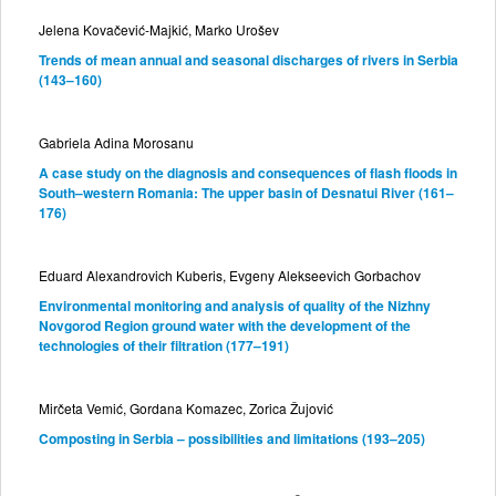
Jelena Kovačević-Majkić, Marko Urošev
Trends of mean annual and seasonal discharges of rivers in Serbia
(143–160)
Gabriela Adina Morosanu
A case study on the diagnosis and consequences of flash floods in
South–western Romania: The upper basin of Desnatui River (161–
176)
Eduard Alexandrovich Kuberis, Evgeny Alekseevich Gorbachov
Environmental monitoring and analysis of quality of the Nizhny
Novgorod Region ground water with the development of the
technologies of their filtration (177–191)
Mirčeta Vemić, Gordana Komazec, Zorica Žujović
Composting in Serbia – possibilities and limitations (193–205)