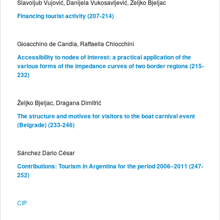
Slavoljub Vujović, Danijela Vukosavljević, Željko Bjeljac
Financing tourist activity (207-214)
Gioacchino de Candia, Raffaella Chiocchini
Accessibility to nodes of interest: a practical application of the
various forms of the impedance curves of two border regions (215-
232)
Željko Bjeljac, Dragana Dimitrić
The structure and motives for visitors to the boat carnival event
(Belgrade) (233-246)
Sánchez Dario César
Contributions: Tourism in Argentina for the period 2006–2011 (247-
252)
CIP