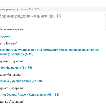
рник радова
Књига 13 (1957)
борник радова - Књига бр. 13
Насловна страна
Садржај
вле Вујевић
Температура бунарске воде на земљишту бивше опсерваторије велике
школе у Београду (1–29)
дован Ршумовић
Стопића пећина (31–75)
шан Манаковић
Пећина у Демир Капији (77–93)
денко Лазаревић
Слив Језаве, Раље и Коњске реке (95–163)
денко Лазаревић