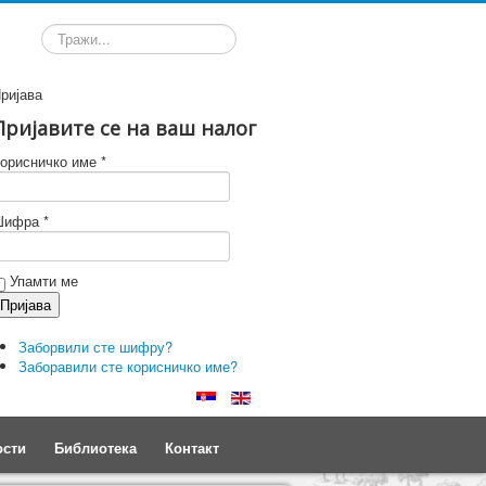
Претрага
ријава
Пријавите се на ваш налог
орисничко име *
ифра *
Упамти ме
Заборвили сте шифру?
Заборавили сте корисничко име?
ости
Библиотека
Контакт