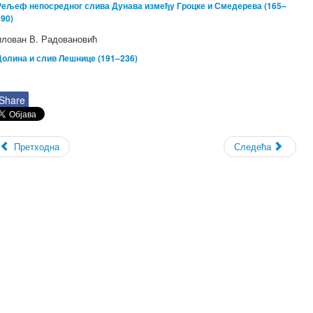
Рељеф непосредног слива Дунава између Гроцке и Смедерева (165–
190)
лован В. Радовановић
Долина и слив Лешнице (191–236)
Share
Претходна
Следећа