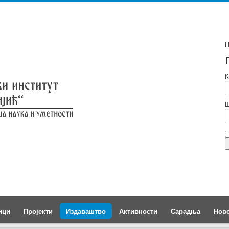
П
К
Ш
ици
Пројекти
Издаваштво
Активности
Сарадња
Нов