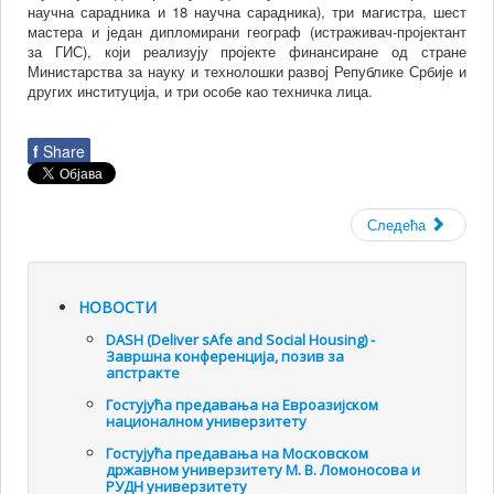
научна сарадника и 18 научна сарадника), три магистра, шест
мастера и један дипломирани географ (истраживач-пројектант
за ГИС), који реализују пројекте финансиране од стране
Министарства за науку и технолошки развој Републике Србије и
других институција, и три особе као техничка лица.
f
Share
Следећа
НОВОСТИ
DASH (Deliver sAfe and Social Housing) -
Завршна конференција, позив за
апстракте
Гостујућа предавања на Евроазијском
националном универзитету
Гостујућа предавања на Московском
државном универзитету М. В. Ломоносова и
РУДН универзитету