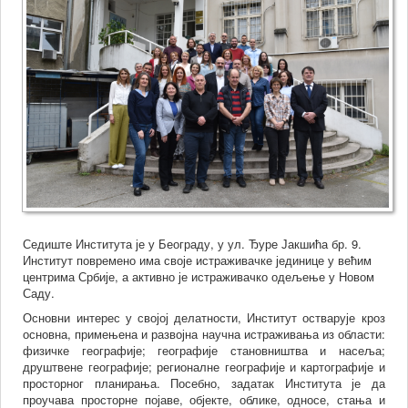
Седиште Института је у Београду, у ул. Ђуре Јакшића бр. 9.
Институт повремено има своје истраживачке јединице у већим
центрима Србије, а активно је истраживачко одељење у Новом
Саду.
Основни интерес у својој делатности, Институт остварује кроз
основна, примењена и развојна научна истраживања из области:
физичке географије; географије становништва и насеља;
друштвене географије; регионалне географије и картографије и
просторног планирања.
Посебно, задатак Института је да
проучава просторне појаве, објекте, облике, односе, стања и