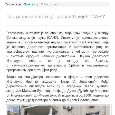
О Институту
Ви сте овде:
Почетак
О Институту
Сарадници
Географски институт „Јован Цвијић“ САНУ
Пројекти
Издаваштво
Географски институт је основан 31. маја 1947. године у оквиру
Српске академије наука (САНУ).
Институт је научна установа,
Активности
јединица Српске академије наука и уметности у Београду, чија
Сарадња
је основна делатност организација и систематски рад на
унапређивању научних истраживања у области географије
Новости
и
система сродних научних дисциплина. Научна делатност
Института обавља се у складу са Законом
Библиотека
о научноистраживачкој делатности Србије и постављеном
програмском оријентацијом рада.
Контакт
Један од иницијатора, оснивача, а уједно и први директор
Института био је академик Петар С. Јовановић. Међу
директорима Института били су и академик Павле Вујевић,
академик Милисав Лутовац, проф. др Душан Дукић,
д
р Милован
В. Радовановић, др Милан Бурсаћ и други, а од 2008. године до
данас функцију директора обавља др Милан Радовановић.