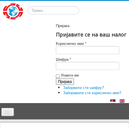
Претрага
Пријава
Пријавите се на ваш налог
Корисничко име *
Шифра *
Упамти ме
Заборвили сте шифру?
Заборавили сте корисничко име?
Почетна