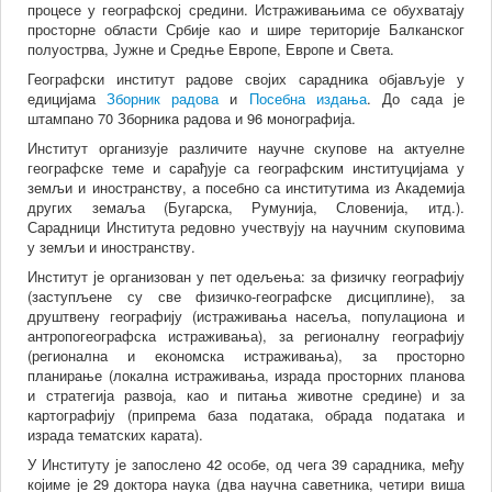
процесе у географској средини. Истраживањима се обухватају
просторне области Србије као и шире територије Балканског
полуострва, Јужне и Средње Европе, Европе и Света.
Географски институт радове својих сарадника објављује у
едицијама
Зборник радова
и
Посебна издања
. До сада је
штампано 70 Зборникa радова и 96 монографија.
Институт организује различите научне скупове на актуелне
географске теме и сарађује са географским институцијама у
земљи и иностранству, а посебно са институтима из Академија
других земаља (Бугарска, Румунија, Словенија, итд.).
Сарадници Института редовно учествују на научним скуповима
у земљи и иностранству.
Институт је организован у пет одељења: за физичку географију
(заступљене су све физичко-географске дисциплине), за
друштвену географију (истраживања насеља, популациона и
антропогеографска истраживања), за регионалну географију
(регионална и економска истраживања), за просторно
планирање (локална истраживања, израда просторних планова
и стратегија развоја, као и питања животне средине) и за
картографију (припрема база података, обрадa података и
израда тематских карата).
У Институту је запослено 42 особe, од чега 39 сарадника, међу
којиме је 29 доктора наука (два научна саветника, четири виша