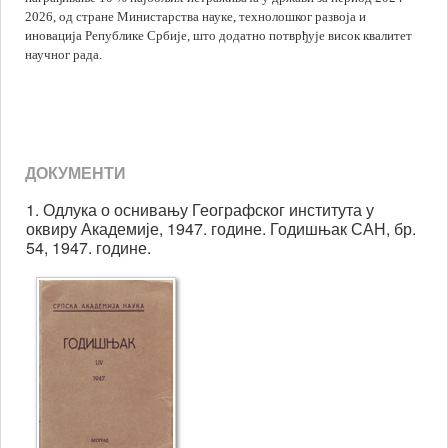
ених
2026, од стране Министарства науке, технолошког развоја и
иновација Републике Србије, што додатно потврђује висок квалитет
)
научног рада.
ивача
ДОКУМЕНТИ
стративно-
ка
1. Одлука о оснивању Географског института у
а.
оквиру Академије, 1947. године. Годишњак САН, бр.
живаче
54, 1947. године.
их
ика,
их
ика,
их
ика