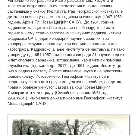
Регионално географско и Картографски отсек. Резултати
теренских истраживања су представљани на пленарним
затор
састанцима у оквиру Института. Рад Географског института је
детаљно описан у првом петогодишњем извештају (1947-1952.
низатор
године, Архив ГИ "Јован Цвијић" САНУ). До 1951. године
них
кадровски капацитети Института се повећавају, те је исте
их
године у њему стално запослено 11 научних радника, четири
а,
академика САН, један хонорарни научни сарадник, три
хонорарна стручна сарадника, три спољна сарадника и два
картографа. Кадровско јачање Института се наставља, па тако
у периоду од 1951-1957. године активно ради 21 научни радник
и пет спољних сарадника истраживача, као и четири помоћна
ају
службеника (Бјељац и др., 2017). До 1961. године Институт је
био у радном саставу Српске академије наука и на буџетском
с
финансирању. Истовремено, Географски институт се и
ских
реорганизује тако што преузима целокупно особље, средства,
фа
права и обавезе укинутог Завода за крш "Јован Цвијић"
Универзитета у Београду (Службени гласник 18/61, од
рафа
29.4.1961.), након чега добија и ново име Географски институт
"Јован Цвијић" САНУ.
ародних
енција
и
фије,