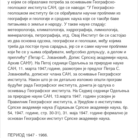
у којем се образлаже потреба за оснивањем Географско-
вених
геолошког института САН, где се наводи: "У Географско-
ормација.
геолошком институту би се обрађивали научни проблеми из
ивирана
географије и геологије и сродних наука које се такође баве
питањима о земљи и народу. У такве науке спадају:
ња
метеорологија, климатологија, хидрографија, лимнологија,
минералогија, петрографија, итд. Овај Институт би се састојао
им
из два основна одсека, географски и геолошки, међу којима
треба да постоји пуна сарадња, јер се и сами научни проблеми
им
који ће се у њима обрађивати, међусобно допуњују, а делом и
уцијама
преплићу" (Петар С. Јовановић, Допис Српској академији наука,
Архив САНУ). На Петој седници Одељења за природне науке
САН, 11. марта 1947,године, размотрен је предлог Петра С.
Јовановића, дописног члана САН, за оснивање Географског
уме
института. Након што је он детаљно изложио општи програм
будућег рада Географског института, донета је одлука о
ндуме,
оснивању Географског института. На Седмој седници Одељења
ујући
за природне науке САН, 13.марта 1947. годиен усвојен је
њу
Правилник Географског института, а Уредбом о институтима
Српске академије наука (Годишњак Српске академије наука, бр.
зитетима
54, 1947. године, стр. 30-31), 31. маја 1947. године формално је
основан Географски институт Српске академије наука.
,
,
ПЕРИОД 1947 - 1966.