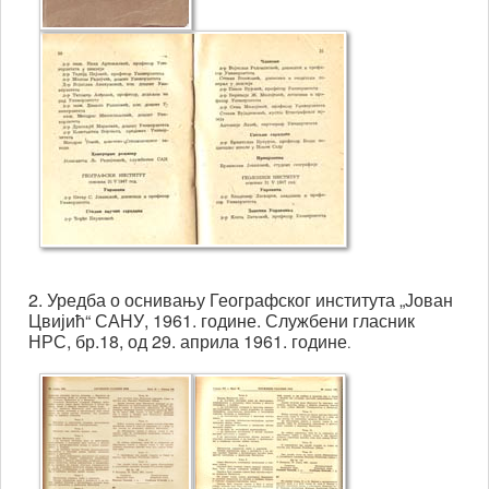
ивача-
ика.
но
ивача
ута
ник
е
2. Уредба о оснивању Географског института „Јован
ност
Цвијић“ САНУ, 1961. године. Службени гласник
НРС, бр.18, од 29. априла 1961. године
.
ивање
љих
ивача