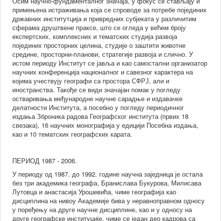
Осим научно-фундаменталног значаја, у фокус се стављају и
ивање
примењена истраживања која се спроводе за потребе појединих
них
државних институтција и привредних субјеката у различитим
сферама друштвене праксе, што се огледа у већем броју
експертских, комплексних и тематских студија развоја
ација),
појединих просторних целина, студије о заштити животне
средине, просторни-планови, стратегије развоја и слично. У
истом периоду Институт се јавља и као самостални организатор
ка
научних конференција националног и савезног карактера на
којима учествују географи са простора СФРЈ, али и
их
иностранства. Такође се види значајан помак у погледу
а
остваривања међународне научне сарадње и издавачке
делатности Института, а посебно у погледу периодичног
х
издања Зброника радова Географског института (првих 18
свезака), 16 научних монографија у едицији Посебна издања,
као и 10 тематских географских карата.
ација).
живачки
ПЕРИОД 1987 - 2006.
ати
ута
У периоду од 1987. до 1992. године научна заједница је остала
ју
без три академика географа, Бранислава Букурова, Милисава
Лутовца и анастасија Урошевића, чиме географија као
дисциплина на нивоу Академије бива у неравноправном односу
у поређењу на друге научне дисциплине, као и у односу на
ародну
друге географске институције, чиме се један део кадрова са
ост,