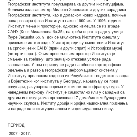
Географског института преусмерава ка другим институцијама.
Великим залагањем др Милоша Зеремског и других сарадника
Географског института, као и доласком нових кадрова, почиње
нова развојна фаза Института након 1990-их. У 1996. години
Институт мења и просторије, односно измешта се из зграде
ираности
САНУ (Кнез Михаилова бр.35), на трећи спрат зграде у улици
к
Ђуре Јакшића бр. 9, док се библиотека Института смешта у
а
приземље исте зграде. У истој згради су смештени и Институт
фског
за српски језик САНУ (први и други спрат) и Историјски музеј
тута
(четврти спрат). Овим пресељењем простор Института је
смањен за трећину, што значајно отежава услове рада
ћ”
запослених. У том периоду се ради на обнови картографског
одељења и развоја географског информационог система у
Институту преласком кадрова из Републичког геодетског завода
нтним
и Војнотехничког института у Београду, набављају се први
рачунари, рачунарска опрема и комплетна инфраструктура. У
s–
наведеном периоду Институт је самостално или у сарадњи са
другим институцијама организовао 17 домаћих и међународних
научних скупова. Институ добија и бројна национална признања
и награде на институционалном и индивидуалном нивоу.
ПЕРИОД
2007 - 2017.