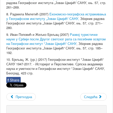
радова Географског института „Јован Цвијић” САНУ, књ. 57, стр.
261–269.
8. Радмила Милетић (2007)
Економско-географска истраживања
у Географском институту „Јован Цвијић” САНУ,
Зборник радова
Географског института „Јован Цвијић” САНУ, књ. 57, стр. 271–
280.
9. Иван Поповић и Жељко Бјељац (2007)
Развој туристичке
науке у Србији после Другог светског рата са посебним освртом
на Географски институт "Јован Цвијић" САНУ
, Зборник радова
Географског института „Јован Цвијић” САНУ, књ. 57, стр. 185–
192.
10. Бјељац, Ж. (ур.) (2017) Географски институт "Јован Цвијић"
САНУ 1947-2017. - Историјат и Перспективе. Српска академија
наука и уметности и Географски институт "Јован Цвијић" САНУ,
Београд, 423 стр.
f
Share
Претходна
Следећа