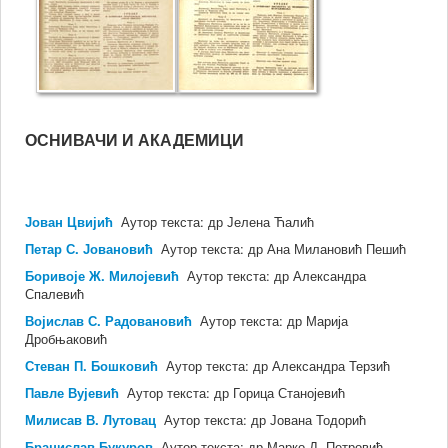
и
д
ОСНИВАЧИ И АКАДЕМИЦИ
тарства
ошког
а
Јован Цвијић
Аутор текста: др Јелена Ћалић
Петар С. Јовановић
Аутор текста: др Ана Милановић Пешић
ија
ике
Боривоје Ж. Милојевић
Аутор текста: др Александра
,
Спалевић
Војислав С. Радовановић
Аутор текста: др Марија
но
Дробњаковић
ује
Стеван П. Бошковић
Аутор текста: др Александра Терзић
ет
Павле Вујевић
Аутор текста: др Горица Станојевић
г
Милисав В. Лутовац
Аутор текста: др Јована Тодорић
Бранислав Букуров
Аутор текста: др Марко Д. Петровић