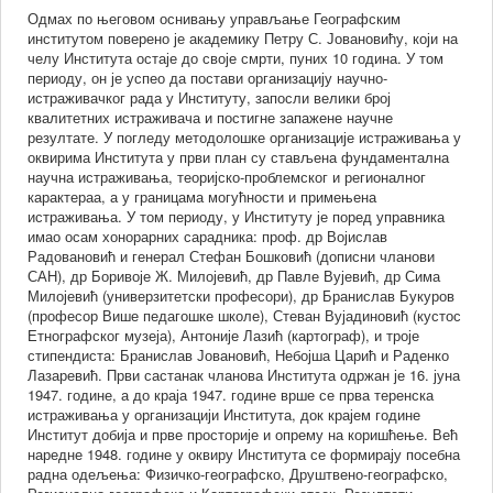
Одмах по његовом оснивању управљање Географским
институтом поверено је академику Петру С. Јовановићу, који на
у,
челу Института остаје до своје смрти, пуних 10 година. У том
периоду, он је успео да постави организацију научно-
истраживачког рада у Институту, запосли велики број
квалитетних истраживача и постигне запажене научне
уцијама
резултате. У погледу методолошке организације истраживања у
оквирима Института у први план су стављена фундаментална
научна истраживања, теоријско-проблемског и регионалног
карактераа, а у границама могућности и примењена
зитет
истраживања. У том периоду, у Институту је поред управника
имао осам хонорарних сарадника: проф. др Војислав
Радовановић и генерал Стефан Бошковић (дописни чланови
ет
САН), др Боривоје Ж. Милојевић, др Павле Вујевић, др Сима
ности
Милојевић (универзитетски професори), др Бранислав Букуров
(професор Више педагошке школе), Стеван Вујадиновић (кустос
зитета
Етнографског музеја), Антоније Лазић (картограф), и троје
стипендиста: Бранислав Јовановић, Небојша Царић и Раденко
ду
Лазаревић. Први састанак чланова Института одржан је 16. јуна
1947. године, а до краја 1947. године врше се прва теренска
зитет
истраживања у организацији Института, док крајем године
Институт добија и прве просторије и опрему на коришћење. Већ
наредне 1948. године у оквиру Института се формирају посебна
тут
радна одељења: Физичко-географско, Друштвено-географско,