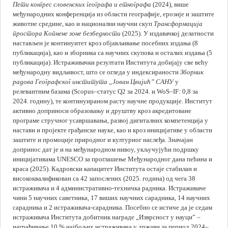
Пети конгрес словенских географа и етнографа
(2024), више
ародном
међународних конференција из области географије, ерозије и заштите
животне средине, као и национални научни скуп
Трансформација
ујући
простора Копнене зоне безбедности
(2025). У издавачкој делатности
ку
настављен је континуитет кроз објављивање посебних издања (8
ативама
публикација), као и зборника са научних скупова и осталих издања (5
CO
публикација). Истраживачки резултати Института добијају све већу
међународну видљивост, што се огледа у индексираности
Зборник
ашење
радова Географског института „Јован Цвијић” САНУ
у
ародног
релевантним базама (Scopus–статус Q2 за 2024. и WoS–IF: 0,8 за
2024. годину), те континуираном расту научне продукције. Институт
активно доприноси образовању и друштву кроз акредитоване
програме стручног усавршавања, развој дигиталних компетенција у
настави и пројекте грађанске науке, као и кроз иницијативе у области
заштите и промоције природног и културног наслеђа. Значајан
вски
допринос дат је и на међународном нивоу, укључујући подршку
тет
иницијативама UNESCO за проглашење Међународног дана пећина и
ута
краса (2025). Кадровски капацитет Института остаје стабилан и
висококвалификован са 42 запослених (2025. година) од чега 38
ан
истраживача и 4 административно-техничка радника. Истраживаче
чини 5 научних саветника, 17 виших научних сарадника, 14 научних
квалификован
сарадника и 2 истраживача-сарадника. Посебно се истиче да је седам
истраживача Института добитник награде „Изврсност у науци” –
награђивање 10 % најбољих истраживача у држави за период 2024–