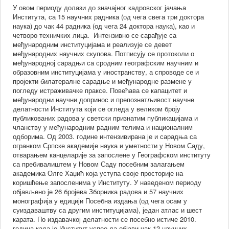
У овом периоду долази до значајног кадровског јачања
Института, са 15 научних радника (од чега свега три доктора
наука) до чак 44 радника (од чега 24 доктора наука), као и
),
четворо техничких лица. Интензивно се сарађује са
међународним институцијама и реализује се девет
нуираном
међународних научних скупова. Потписују се протоколи о
међународној сарадњи са сродним географским научним и
образовним институцијама у иностранству, а спроводе се и
ције.
пројекти билатералне сарадње и међународне размене у
тут
погледу истраживачке праксе. Повећава се капацитет и
о
међународни научни допринос и препознатљивост научне
делатности Института који се огледа у великом броју
носи
публикованих радова у светски признатим публикацијама и
овању
чланству у међународним радним телима и националним
одборима. Од 2003. године интензивирана је и сарадња са
ву
огранком Српске академије наука и уметности у Новом Саду,
отварањем канцеларије за запослене у Географском институту
товане
са пребивалиштем у Новом Саду посебним залагањем
ме
академика Олге Хаџић која уступа своје просторије на
ог
коришћење запосленима у Институту. У наведеном периоду
авања,
објављено је 26 бројева Зборника радова и 57 научних
монографија у едицији Посебна издања (од чега осам у
лних
суиздаваштву са другим институцијама), један атлас и шест
енција
карата. По издавачкој делатности се посебно истиче 2010.
година када је Институт успео да објави чак 12 научних