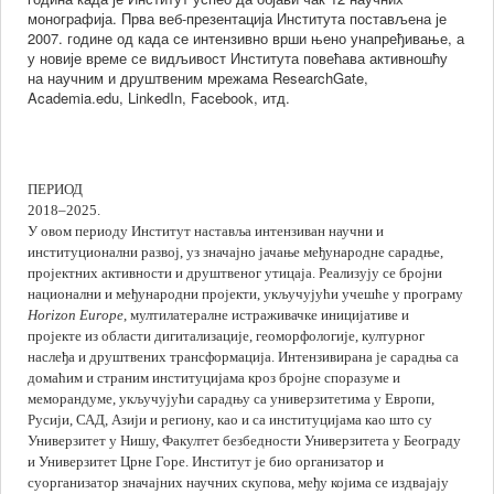
и
монографија. Прва веб-презентација Института постављена је
2007. године од када се интензивно врши њено унапређивање, а
те
у новије време се видљивост Института повећава активношћу
ске
на научним и друштвеним мрежама ResearchGate,
Academia.edu, LinkedIn, Facebook, итд.
ативе
ПЕРИОД
2018
–
2025.
и
У овом периоду Институт наставља интензиван научни и
е
институционални развој, уз значајно јачање међународне сарадње,
пројектних активности и друштвеног утицаја. Реализују се бројни
ије
национални и међународни пројекти, укључујући учешће у програму
дног
Horizon Europe
, мултилатералне истраживачке иницијативе и
пројекте из области дигитализације, геоморфологије, културног
ног
наслеђа и друштвених трансформација. Интензивирана је сарадња са
а.
домаћим и страним институцијама кроз бројне споразуме и
ан
меморандуме, укључујући сарадњу са универзитетима у Европи,
нос
Русији, САД, Азији и региону, као и са институцијама као што су
Универзитет у Нишу, Факултет безбедности Универзитета у Београду
и Универзитет Црне Горе.
Институт је био организатор и
суорганизатор значајних научних скупова, међу којима се издвајају