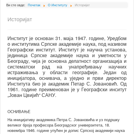
О Институту
Ви сте овде:
Почетак
О Институту
Историјат
нални
Сарадници
Историјат
Пројекти
ародни
ти,
Издаваштво
ујући
Институт је основан 31. маја 1947. године, Уредбом
е
о институтима Српске академије наука, под називом
Активности
Географски институт. Институт је научна установа,
аму
Сарадња
јединица Српске академије наука и уметности у
n
Београду, чија је основна делатност организација и
,
Новости
систематски рад на унапређивању научних
атералне
истраживања у области географије. Један од
Библиотека
ивачке
иницијатора, оснивача, а уједно и први директор
ативе
Института био је академик Петар С. Јовановић. Од
Контакт
1961. године преименован је у Географски инситут
те
„Јован Цвијић“ САНУ.
и
лизације,
ОСНИВАЊЕ
фологије,
На иницијативу академика Петра С. Јовановића и уз подршку
ног
великог броја професора Београдског универзитета, 18.
а
новембра 1946. године упућен је допис Српској академији наука