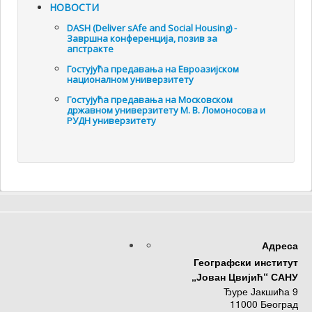
НОВОСТИ
DASH (Deliver sAfe and Social Housing) -
Завршна конференција, позив за
апстракте
Гостујућа предавања на Евроазијском
националном универзитету
Гостујућа предавања на Московском
државном универзитету М. В. Ломоносова и
РУДН универзитету
Адреса
Географски институт
„Јован Цвијић“ САНУ
Ђуре Јакшића 9
11000 Београд