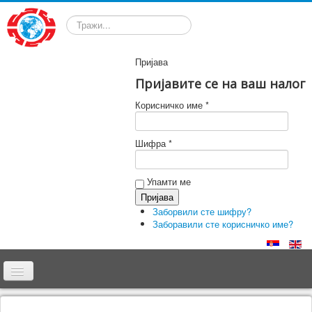
Претрага
Пријава
ду
тут
Пријавите се на ваш налог
ља
иван
Корисничко име *
Шифра *
уционални
Упамти ме
но
ародне
Заборвили сте шифру?
е,
Заборавили сте корисничко име?
тних
ости
веног
а.
Почетна
ују