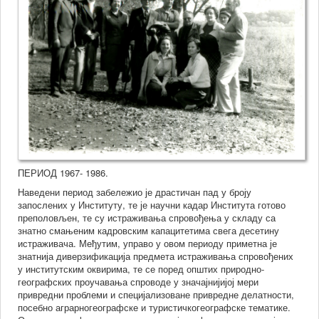
е
е
не
е,
нални
формација
ора
ПЕРИОД 1967- 1986.
не
Наведени период забележио је драстичан пад у броју
дности
запослених у Институту, те је научни кадар Института готово
преполовљен, те су истраживања спровођења у складу са
знатно смањеним кадровским капацитетима свега десетину
чкој
истраживача. Међутим, управо у овом периоду приметна је
знатнија диверзификација предмета истраживања спровођених
ости
у институтским оквирима, те се поред општих природно-
љен
географских проучавања спроводе у значајнијијој мери
привредни проблеми и специјализоване привредне делатности,
уитет
посебно аграрногеографске и туристичкогеографске тематике.