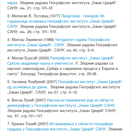
наука.
Зборник радова Географског института „Јован Цвијић”
САНУ, књ. 21, стр. VII–IX.
2. Милисав В. Лутовац (1977)
Предговор - поводом 30-
годишњице оснивања географског института „Јован Цвијић”
САНУ.
Зборник радова Географског института „Јован Цвијић”
САНУ, књ. 29, стр. VII– VIII.
3. Милош Зеремски (1988)
Четрдесет година Географског
института „Јован Цвијић“, САНУ.
Зборник радова Географског
института „Јован Цвијић“, САНУ, књ.40, стр. 3‒9.
4. Милан Бурсаћ (2005)
Географски институт „Јован Цвијић”
Српске академије наука и уметности.
У: Зборник радова са
научног симпозијума „Србија и савремени процеси у Европи и
свету”. Београд: Географски факултет, стр. 29-38.
5. Јасмина Ђорђевић (2007)
Географски институт „Јован Цвијић“
од оснивања до данас.
Зборник радова Географског института
„Јован Цвијић“, САНУ, књ.57, стр. 5‒12.
6. Весна Лукић (2007)
Научно-истраживачки рад из области
демографије у Географском институту „Јован Цвијић” САНУ,
Зборник радова Географског института „Јован Цвијић” САНУ,
књ. 57, стр.101–107.
7. Бранка Тошић (2007)
Истраживања у области географије
градова у Географском институту „Јован Цвијић” САНУ,
Зборник