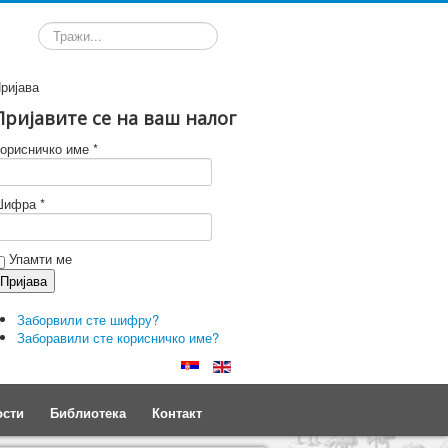
Претрага
ријава
Пријавите се на ваш налог
орисничко име *
ифра *
Упамти ме
Заборвили сте шифру?
Заборавили сте корисничко име?
ости
Библиотека
Контакт