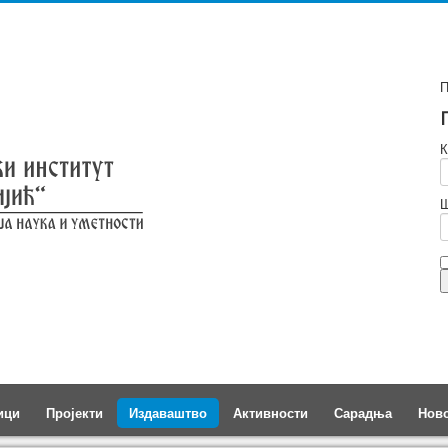
П
К
Ш
ици
Пројекти
Издаваштво
Активности
Сарадња
Нов