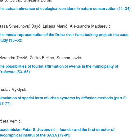
he actual relevance of ecological corridors in nature conservation (21–34)
taša Simeunović Bajić, Ljiljana Manić, Aleksandra Majdarević
he media representation of the Drina river fish stocking project: the case
tudy (35–52)
eksandra Terzić, Željko Bjeljac, Suzana Lović
he possibilities of tourist affirmation of events in the municipality of
Kruševac (53–65)
roslav Vyklyuk
imulation of spatial form of urban systems by diffusion methods (part 2)
67-77)
rčeta Vemić
cademician Petar S. Jovanović – founder and the first director of
eographical institut of the SASA (79-91)