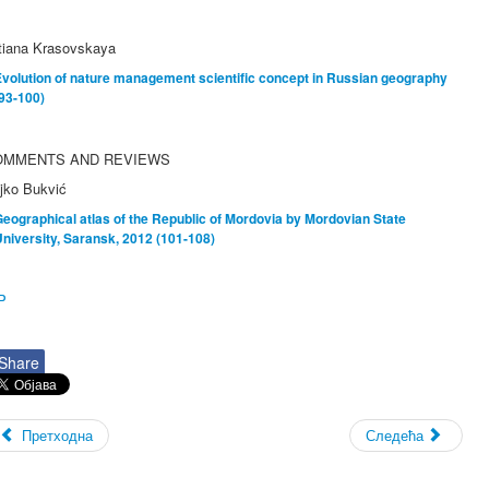
tiana Krasovskaya
volution of nature management scientific concept in Russian geography
93-100)
OMMENTS AND REVIEWS
jko Bukvić
eographical atlas of the Republic of Mordovia by Mordovian State
niversity, Saransk, 2012 (101-108)
P
Share
Претходна
Следећа