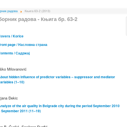
рник радова
Књига 63-2 (2013)
борник радова - Књига бр. 63-2
overs / Korice
Front page / Насловна страна
Contents / Садржај
ško Milovanović
bout hidden influence of predictor variables – suppressor and mediator
ariables (1–10)
tjana Đekic
nalyze of the air quality in Belgrade city during the period September 2010
– September 2011 (11–19)
na B. Ćurčić, Snežana Đurđić