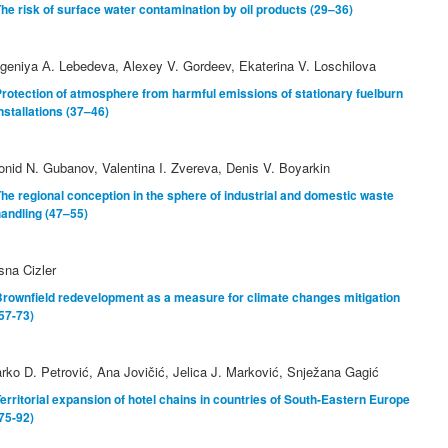
he risk of surface water contamination by oil products (29–36)
geniya А. Lebedeva, Alexey V. Gordeev, Еkaterina V. Loschilova
rotection of atmosphere from harmful emissions of stationary fuelburn
nstallations (37–46)
onid N. Gubanov, Valentina I. Zvereva, Denis V. Boyarkin
he regional conception in the sphere of industrial and domestic waste
andling (47–55)
sna Cizler
rownfield redevelopment as a measure for climate changes mitigation
57-73)
rko D. Petrović, Ana Jovičić, Jelica J. Marković, Snježana Gagić
erritorial expansion of hotel chains in countries of South-Eastern Europe
75-92)