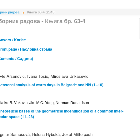
рник радова
Књига 63-4 (2013)
борник радова - Књига бр. 63-4
overs / Korice
Front page / Насловна страна
Contents / Садржај
vle Arsenović, Ivana Tošić, Miroslava Unkašević
easonal analysis of warm days in Belgrade and Niš (1–10)
latko R. Vukovic, Jim M.C. Yong, Norman Donaldson
heoretical bases of the geometrical indentification of a common inter-
radar space (11–28)
gmar Samešová, Helena Hybská, Jozef Mitterpach