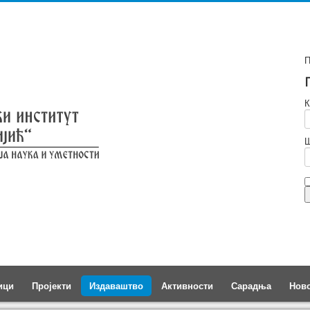
П
К
Ш
ици
Пројекти
Издаваштво
Активности
Сарадња
Нов