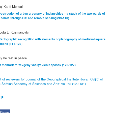
raj Kanti Mondal
estruction of urban greenary of Indian cities – a study of the two wards of
olkata through GIS and remote sensing (93-110)
pota L. Kuzmanović
artographic recognition with elements of planography of medieval square
Macho (111-123)
y he rest in peace
In memoriam Yevgeny Vasilyevich Koposov (125-127)
st of reviewers for Journal of the Geographical Institute ‘Jovan Cvijić’ of
e Serbian Academy of Sciences and Arts” vol. 63 (129-131)
CIP
Share