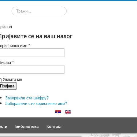
Претрага
ријава
Пријавите се на ваш налог
орисничко име *
ифра *
Упамти ме
Заборвили сте шифру?
Заборавили сте корисничко име?
ости
Библиотека
Контакт