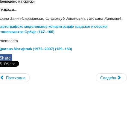
Преведено на српски
 изради...
рина Јанић-Сириџански, Славољуб Јовановић, Љиљана Живковић
Картографско моделовање концентрације градског и сеоског
становништва Србије (147–160)
 memoriam
Драгана Матијевић (1972–2007) (159–160)
Share
Претходна
Следећа