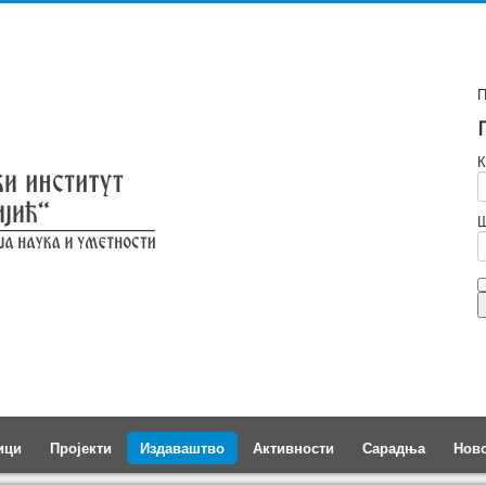
П
К
Ш
ици
Пројекти
Издаваштво
Активности
Сарадња
Нов