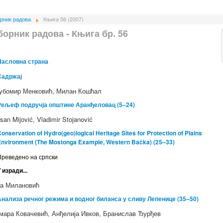
рник радова
Књига 56 (2007)
борник радова - Књига бр. 56
Насловна страна
Садржај
бомир Менковић, Милан Кошћал
Рељеф подручја општине Аранђеловац (5–24)
san Mijović, Vladimir Stojanović
onservation of Hydro(geo)logical Heritage Sites for Protection of Plains
Environment (The Mostonga Example, Western Bačka) (25–33)
Преведено на српски
 изради...
а Милановић
Анализа речног режима и водног биланса у сливу Лепенице (35–50)
мара Ковачевић, Анђелија Ивков, Бранислав Ђурђев