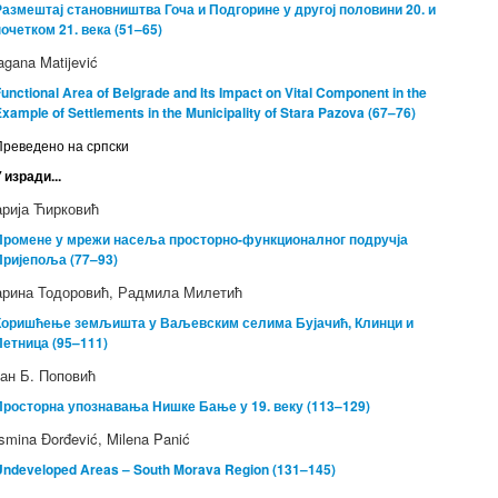
Размештај становништва Гоча и Подгорине у другој половини 20. и
почетком 21. века (51–65)
agana Matijević
unctional Area of Belgrade and Its Impact on Vital Component in the
xample of Settlements in the Municipality of Stara Pazova (67–76)
Преведено на српски
 изради...
рија Ћирковић
Промене у мрежи насеља просторно-функционалног подручја
Пријепоља (77–93)
рина Тодоровић, Радмила Милетић
Коришћење земљишта у Ваљевским селима Бујачић, Клинци и
Петница (95–111)
ан Б. Поповић
Просторна упознавања Нишке Бање у 19. веку (113–129)
smina Đorđević, Milena Panić
Undeveloped Areas – South Morava Region (131–145)