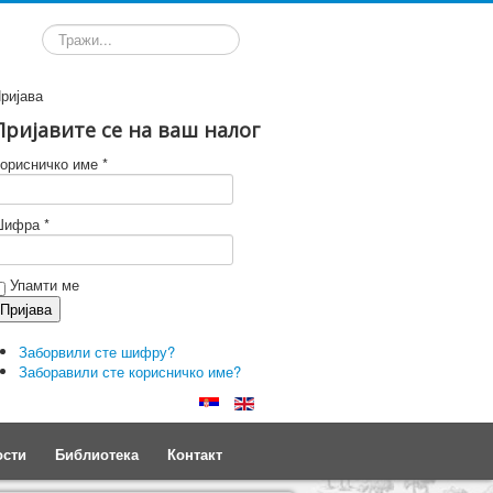
Претрага
ријава
Пријавите се на ваш налог
орисничко име *
ифра *
Упамти ме
Заборвили сте шифру?
Заборавили сте корисничко име?
ости
Библиотека
Контакт