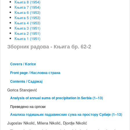
Књига 8 (1954)
Књига 7 (1954)
Књига 6 (1953)
Књига 5 (1953)
Књига 4 (1953)
Књига 3 (1951)
Књига 2 (1951)
Књига 1 (1951)
Зборник радова - Књига бр. 62-2
Covers / Korice
Front page / Насловна страна
Contents / Садржај
Gorica Stanojević
Analysis of annual sums of precipitation in Serbia (1–13)
Преведено на српски
Анализа годишњих падавинских сума на простору Србије (1–13)
Jugoslav Nikolić, Milena Nikolić, Djordje Nikolić