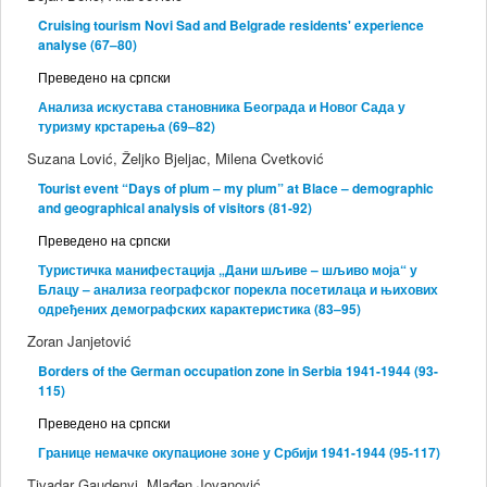
Cruising tourism Novi Sad and Belgrade residents' experience
analyse (67–80)
Преведено на српски
Анализа искустава становника Београда и Новог Сада у
туризму крстарења (69–82)
Suzana Lović, Željko Bjeljac, Milena Cvetković
Tourist event “Days of plum – my plum” at Blace – demographic
and geographical analysis of visitors (81-92)
Преведено на српски
Туристичка манифестација „Дани шљиве – шљиво моја“ у
Блацу – анализа географског порекла посетилаца и њихових
одређених демографских карактеристика (83–95)
Zoran Janjetović
Borders of the German occupation zone in Serbia 1941-1944 (93-
115)
Преведено на српски
Границе немачке окупационе зоне у Србији 1941-1944 (95-117)
Tivadar Gaudenyi, Mlađen Jovanović