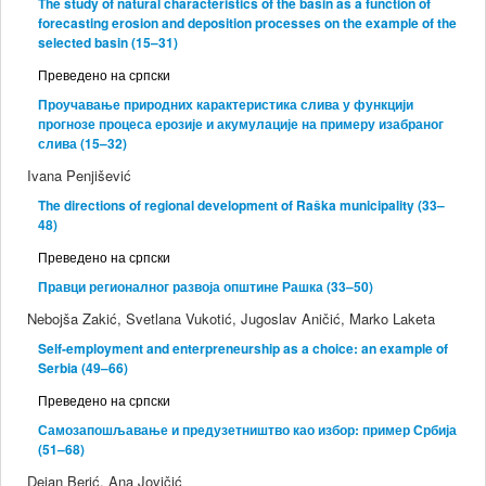
The study of natural characteristics of the basin as a function of
forecasting erosion and deposition processes on the example of the
selected basin (15–31)
Преведено на српски
Проучавање природних карактеристика слива у функцији
прогнозе процеса ерозије и акумулације на примеру изабраног
слива (15–32)
Ivana Penjišević
The directions of regional development of Raška municipality (33–
48)
Преведено на српски
Правци регионалног развоја општине Рашка (33–50)
Nebojša Zakić, Svetlana Vukotić, Jugoslav Aničić, Marko Laketa
Self-employment and enterpreneurship as a choice: an example of
Serbia (49–66)
Преведено на српски
Самозапошљавање и предузетништво као избор: пример Србија
(51–68)
Dejan Berić, Ana Jovičić