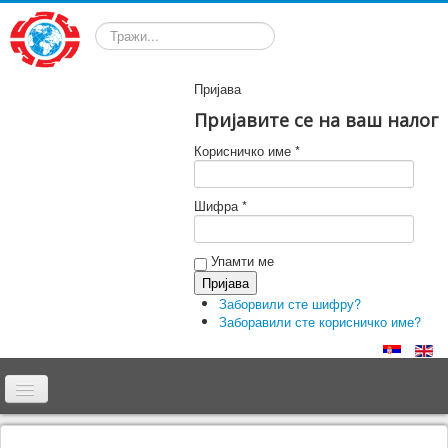
Претрага
Пријава
Пријавите се на ваш налог
Корисничко име *
Шифра *
Упамти ме
Заборвили сте шифру?
Заборавили сте корисничко име?
Почетна