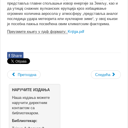
представља главни спољашњи извор енергије за Земљу, као и
да утицај снажних вулканских ерупција кроз избацивање
огромних количина аеросола у атмосферу „представља аналог
последица удара метеорита или нуклеарне зиме“, у овој књизи
је посебна пажња посвећена овим климатским факторима.
Преузмите књигу у пдф формату:
Knjiga.pdf
f
Share
Претходна
Следећа
НАРУЧИТЕ ИЗДАЊА
Наша издања можете
наручити директним
контактом са
библиотекаром.
Библиотекар: