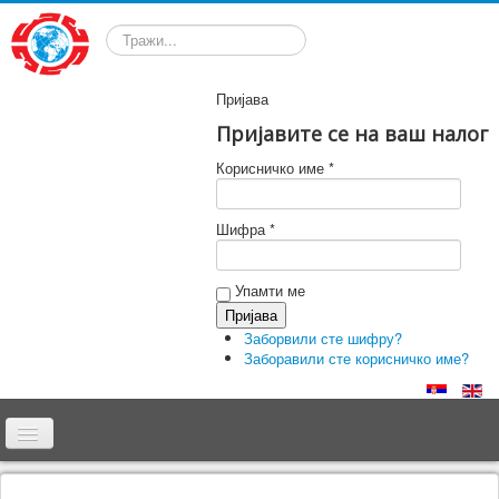
Претрага
Пријава
Пријавите се на ваш налог
Корисничко име *
Шифра *
Упамти ме
Заборвили сте шифру?
Заборавили сте корисничко име?
Почетна