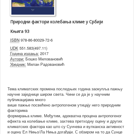
Природни фактори колебања климе у Србији
Књига 93
ISBN
978-86-80029-72-6
UDK
551.583(497.11)
Година издања:
2017
Аутори:
Бошко Миловановић
Уредник:
Милан Радовановић
Тема климатских промена последњих година заокупља пажњу
научне заједнице широм света. Чини се да је у научним
публикацијама много
више пажње посвећено антропогеном утицају него природним
факторима
формирања климе. Међутим, адекватна процена антропогеног
ефекта на колебање климе, захтева претходну оцену и других
климатских фактора као што су Сунчева и вулканска активност
и оцену Ел Нињо/Ла Ниња догађаји. С обзиром на то да Сунце