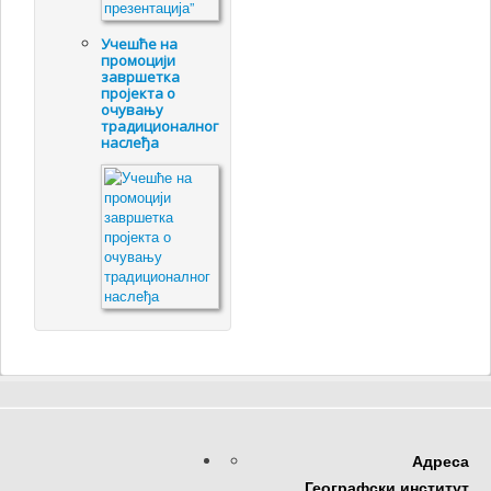
Учешће на
промоцији
завршетка
пројекта о
очувању
традиционалног
наслеђа
Адреса
Географски институт