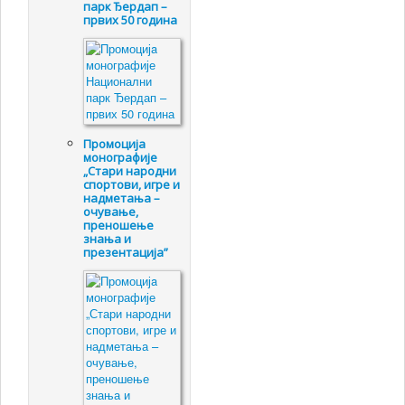
парк Ђердап –
првих 50 година
Промоцијa
монографије
„Стари народни
спортови, игре и
надметања –
очување,
преношење
знања и
презентација”