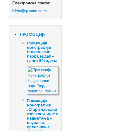
Електронска пошта
:
ПРОМОЦИЈЕ
Промоцијa
монографије
Национални
парк Ђердап –
првих 50 година
Промоцијa
монографије
„Стари народни
спортови, игре и
надметања –
очување,
преношење