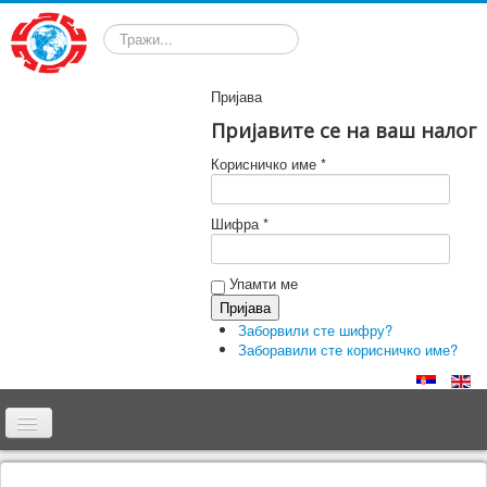
Претрага
Пријава
Пријавите се на ваш налог
Корисничко име *
Шифра *
Упамти ме
Заборвили сте шифру?
Заборавили сте корисничко име?
Почетна