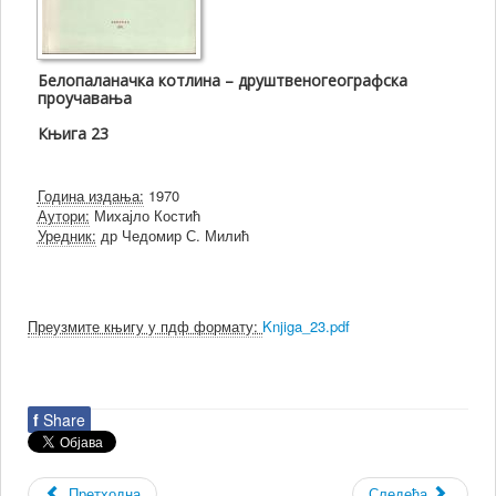
Белопаланачка котлина – друштвеногеографска
проучавања
Књига 23
Година издања:
1970
Аутори:
Михајло Костић
Уредник:
др Чедомир С. Милић
Преузмите књигу у пдф формату:
Knjiga_23.pdf
f
Share
Претходна
Следећа