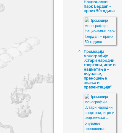
Национални
парк Ђердап –
првих 50 година
Промоцијa
монографије
„Стари народни
спортови, игре и
надметања –
очување,
преношење
знања и
презентација”