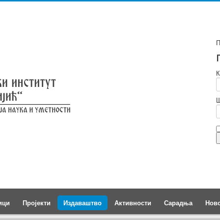
П
К
Ш
ици
Пројекти
Издаваштво
Активности
Сарадња
Нов