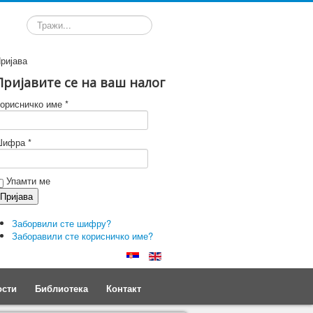
Претрага
ријава
Пријавите се на ваш налог
орисничко име *
ифра *
Упамти ме
Заборвили сте шифру?
Заборавили сте корисничко име?
ости
Библиотека
Контакт