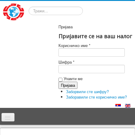
Претрага
Пријава
Пријавите се на ваш налог
Корисничко име *
Шифра *
Упамти ме
Заборвили сте шифру?
Заборавили сте корисничко име?
Почетна