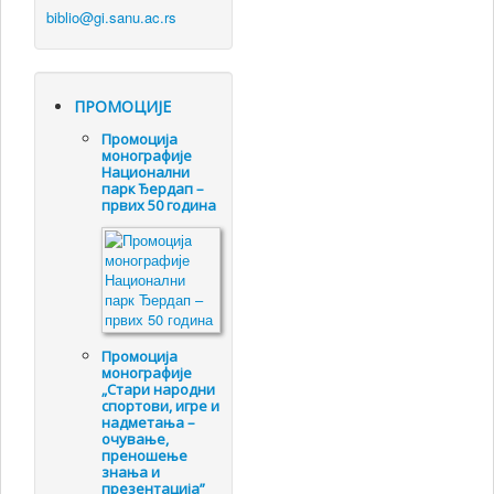
ПРОМОЦИЈЕ
Промоцијa
монографије
Национални
парк Ђердап –
првих 50 година
Промоцијa
монографије
„Стари народни
спортови, игре и
надметања –
очување,
преношење
знања и
презентација”