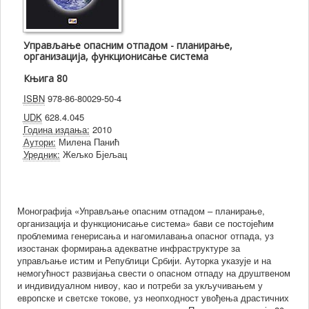
Управљање опасним отпадом - планирање,
организација, функционисање система
Књига 80
ISBN
978-86-80029-50-4
UDK
628.4.045
Година издања:
2010
Аутори:
Милена Панић
Уредник:
Жељко Бјељац
Монографија «Управљање опасним отпадом – планирање,
организација и функционисање система» бави се постојећим
проблемима генерисања и нагомилавања опасног отпада, уз
изостанак формирања адекватне инфраструктуре за
управљање истим и Републици Србији. Ауторка указује и на
немогућност развијања свести о опасном отпаду на друштвеном
и индивидуалном нивоу, као и потреби за укључивањем у
европске и светске токове, уз неопходност увођења драстичних