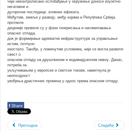
чије неконтролисано ослобађање у окружење доноси изузетно
негативне и
дугорочне последице. ативних ефеката.
Међутим, земље у развоју, међу којима и Република Србија,
протекле
деценије провеле су у фази генерисања и нагомилавања
опасног отпада,
док је формирање адекватне инфраструктуре за управљање
истим, потпуно
изостало. Такође, у поменутим условима, није се могла развити
свест о
опасном отпаду на друштвеном и индивидуалном нивоу. Данас,
потреба за
укључивањем у европске и светске токове, наметнула је
неопходност
увођења драстичних промена у однос према опасном отпаду.
f
Share
Претходна
Следећа