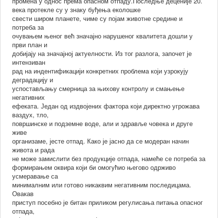
промена у однос према опасном отпаду.Последње деценије 20.
века протекле су у знаку буђења еколошке
свести широм планете, чиме су појам животне средине и
потреба за
очувањем њеног већ значајно нарушеног квалитета дошли у
први план и
добијају на значајној актуелности. Из тог разлога, започет је
интензиван
рад на индентификацији конкретних проблема који узрокују
деградацију и
успостављању смерница за њихову контролу и смањење
негативних
ефеката. Један од издвојених фактора који директно угрожава
ваздух, тло,
површинске и подземне воде, али и здравље човека и друге
живе
организаме, јесте отпад. Како је јасно да се модеран начин
живота и рада
не може замислити без продукције отпада, намеће се потреба за
формирањем оквира који би омогућио његово одрживо
усмеравање са
минималним или готово никаквим негативним последицама.
Овакав
приступ посебно је битан приликом регулисања питања опасног
отпада,