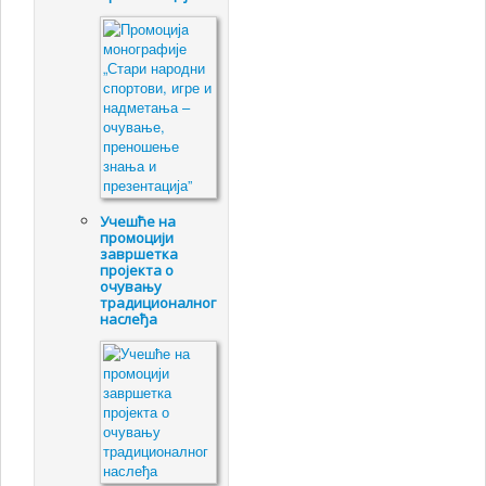
Учешће на
промоцији
завршетка
пројекта о
очувању
традиционалног
наслеђа