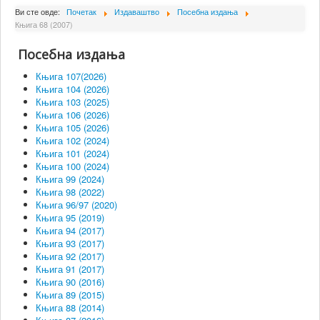
О Институту
Ви сте овде:
Почетак
Издаваштво
Посебна издања
Књига 68 (2007)
Сарадници
Посебна издања
Пројекти
Књига 107(2026)
Издаваштво
Књига 104 (2026)
Књига 103 (2025)
Активности
Књига 106 (2026)
Књига 105 (2026)
Сарадња
Књига 102 (2024)
Књига 101 (2024)
Новости
Књига 100 (2024)
Библиотека
Књига 99 (2024)
Књига 98 (2022)
Контакт
Књига 96/97 (2020)
Књига 95 (2019)
Књига 94 (2017)
Књига 93 (2017)
Књига 92 (2017)
Књига 91 (2017)
Књига 90 (2016)
Књига 89 (2015)
Књига 88 (2014)