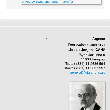
Адреса
Географски институт
„Јован Цвијић“ САНУ
Ђуре Јакшића 9
11000 Београд
Тел.: (+381) 11 2636 594
Факс: (+381) 11 2637 597