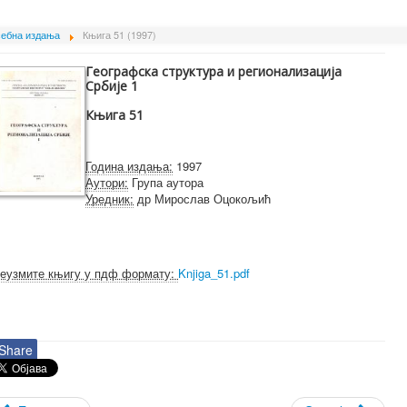
ебна издања
Књига 51 (1997)
Географска структура и регионализација
Србије 1
Књига 51
Година издања:
1997
Аутори:
Група аутора
Уредник:
др Мирослав Оцокољић
еузмите књигу у пдф формату:
Knjiga_51.pdf
Share