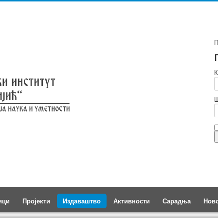
П
К
Ш
ици
Пројекти
Издаваштво
Активности
Сарадња
Нов