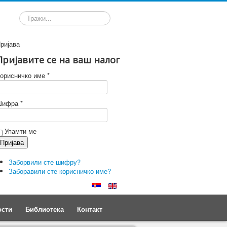
Претрага
ријава
Пријавите се на ваш налог
орисничко име *
ифра *
Упамти ме
Заборвили сте шифру?
Заборавили сте корисничко име?
ости
Библиотека
Контакт