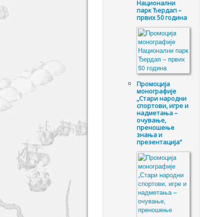
Национални
парк Ђердап –
првих 50 година
Промоцијa
монографије
„Стари народни
спортови, игре и
надметања –
очување,
преношење
знања и
презентација”