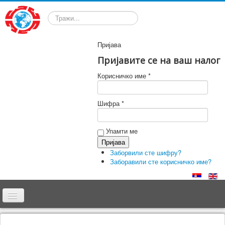
Претрага
Пријава
Пријавите се на ваш налог
Корисничко име *
Шифра *
Упамти ме
Заборвили сте шифру?
Заборавили сте корисничко име?
Почетна