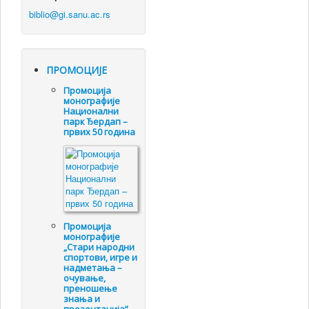
ПРОМОЦИЈЕ
Промоцијa
монографије
Национални
парк Ђердап –
првих 50 година
Промоцијa
монографије
„Стари народни
спортови, игре и
надметања –
очување,
преношење
знања и