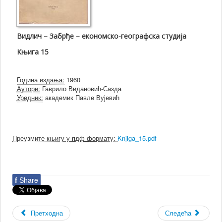
Видлич – Забрђе – економско-географска студија
Књига 15
Година издања:
1960
Аутори:
Гаврило Видановић-Сазда
Уредник:
академик Павле Вујевић
Преузмите књигу у пдф формату:
Knjiga_15.pdf
f
Share
Претходна
Следећа