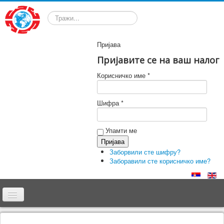
Претрага
Пријава
Пријавите се на ваш налог
Корисничко име *
Шифра *
Упамти ме
Заборвили сте шифру?
Заборавили сте корисничко име?
Почетна