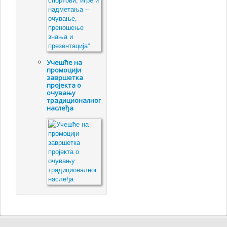
Учешће на
промоцији
завршетка
пројекта о
очувању
традиционалног
наслеђа