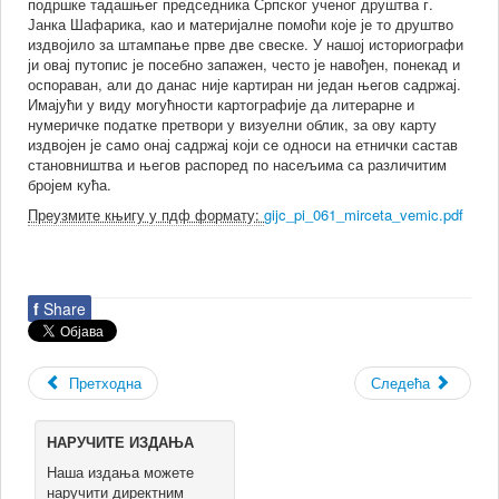
подршке тадашњег председника Српског ученог друштва г.
Јанка Шафарика, као и материјалне помоћи које је то друштво
издвојило за штампање прве две свеске. У нашој историографи
ји овај путопис је посебно запажен, често је навођен, понекад и
оспораван, али до данас није картиран ни један његов садржај.
Имајући у виду могућности картографије да литерарне и
нумеричке податке претвори у визуелни облик, за ову карту
издвојен је само онај садржај који се односи на етнички састав
становништва и његов распоред по насељима са различитим
бројем кућа.
Преузмите књигу у пдф формату:
gijc_pi_061_mirceta_vemic.pdf
f
Share
Претходна
Следећа
НАРУЧИТЕ ИЗДАЊА
Наша издања можете
наручити директним