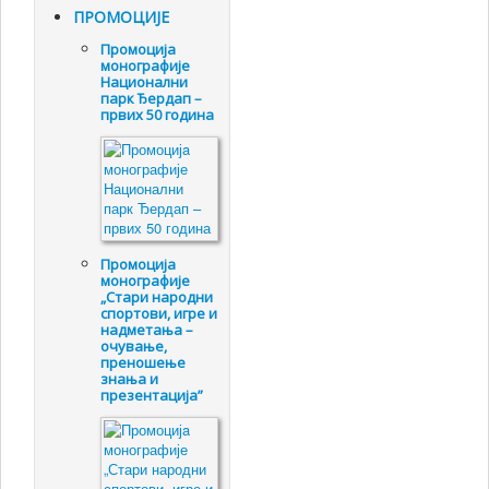
ПРОМОЦИЈЕ
Промоцијa
монографије
Национални
парк Ђердап –
првих 50 година
Промоцијa
монографије
„Стари народни
спортови, игре и
надметања –
очување,
преношење
знања и
презентација”