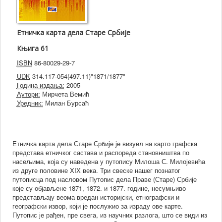
Етничка карта дела Старе Србије
Књига 61
ISBN
86-80029-29-7
UDK
314.117-054(497.11)"1871/1877"
Година издања:
2005
Аутори:
Мирчета Вемић
Уредник:
Милан Бурсаћ
Етничка карта дела Старе Србије је визуел на карто графска
представа етничког састава и распореда становништва по
насељима, која су наведена у путопису Милоша С. Милојевића
из друге половине XIX века. Три свеске нашег познатог
путописца под насловом Путопис дела Праве (Старе) Србије
које су објављене 1871, 1872. и 1877. године, несумњиво
представљају веома вредан историјски, етнографски и
географски извор, који је послужио за израду ове карте.
Путопис је рађен, пре свега, из научних разлога, што се види из