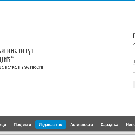
П
К
Ш
ици
Пројекти
Издаваштво
Активности
Сарадња
Нов