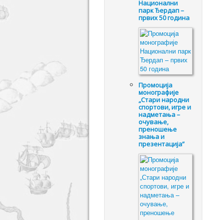
Национални
парк Ђердап –
првих 50 година
Промоцијa
монографије
„Стари народни
спортови, игре и
надметања –
очување,
преношење
знања и
презентација”