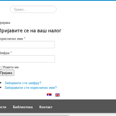
Претрага
ријава
Пријавите се на ваш налог
орисничко име *
ифра *
Упамти ме
Заборвили сте шифру?
Заборавили сте корисничко име?
ости
Библиотека
Контакт