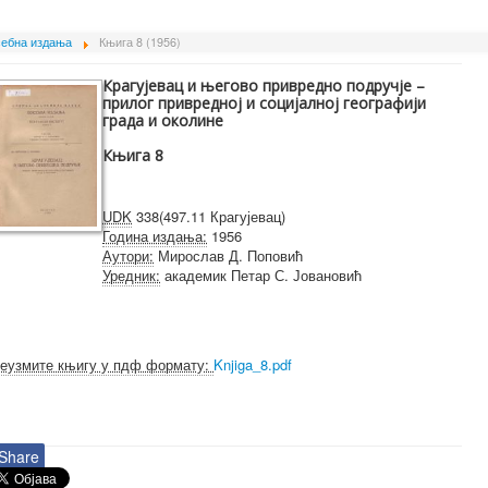
ебна издања
Књига 8 (1956)
Крагујевац и његово привредно подручје –
прилог привредној и социјалној географији
града и околине
Књига 8
UDK
338(497.11 Крагујевац)
Година издања:
1956
Аутори:
Мирослав Д. Поповић
Уредник:
академик Петар С. Јовановић
еузмите књигу у пдф формату:
Knjiga_8.pdf
Share