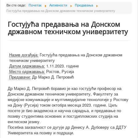
О Институту
Ви сте овде:
Почетак
Активности
Предавања
Гостујућа предавања на Донском државном техничком универзитету
Сарадници
Гостујућа предавања на Донском
Пројекти
државном техничком универзитету
Издаваштво
Активности
Назив догађаја:
Гостујућа предавања на Донском државном
Сарадња
техничком универзитету
Датум одржавања:
1.11.2023. године
Новости
Место одржавања:
Ростов, Русија
Библиотека
Предавачи:
Др Марко Д. Петровић
Контакт
Др Марко Д. Петровић боравио је као гостујући професор на
Донском државном техничком универзитету, Факултету за
медијске комуникације и мултимедијалне технологије у Ростову
на Дону (Русија) током октобра месеца 2023. године. Циљ
посете је био академска и научна сарадња, и предавање по
позиву студентима основних и постдипломских студија на
енглеском језику.
Посебна захвалност се дугује др Денису А. Дубоверу са ДДТУ
Универзитета на позиву и подршци.