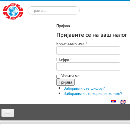
Претрага
Пријава
Пријавите се на ваш налог
Корисничко име *
Шифра *
Упамти ме
Заборвили сте шифру?
Заборавили сте корисничко име?
Почетна