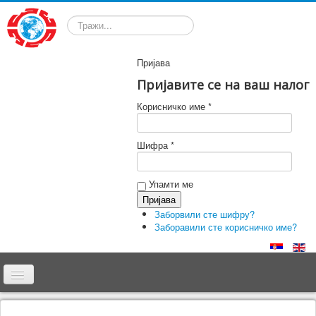
Претрага
Пријава
Пријавите се на ваш налог
Корисничко име *
Шифра *
Упамти ме
Заборвили сте шифру?
Заборавили сте корисничко име?
Почетна