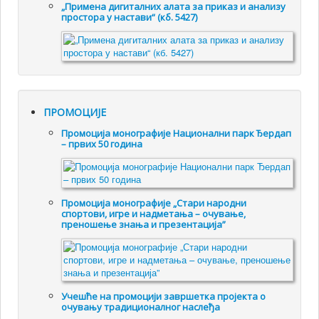
„Примена дигиталних алата за приказ и анализу
простора у настави“ (кб. 5427)
ПРОМОЦИЈЕ
Промоцијa монографије Национални парк Ђердап
– првих 50 година
Промоцијa монографије „Стари народни
спортови, игре и надметања – очување,
преношење знања и презентација”
Учешће на промоцији завршетка пројекта о
очувању традиционалног наслеђа