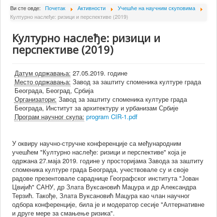
О Институту
Ви сте овде:
Почетак
Активности
Учешће на научним скуповима
Културно наслеђе: ризици и перспективе (2019)
Сарадници
Културно наслеђе: ризици и
Пројекти
перспективе (2019)
Издаваштво
Активности
Датум одржавања:
27.05.2019. године
Место одржавања:
Завод за заштиту споменика културе града
Сарадња
Београда, Београд, Србија
Организатори:
Завод за заштиту споменика културе града
Новости
Београда, Институт за архитектуру и урбанизам Србије
Програм научног скупа:
program CIR-1.pdf
Библиотека
Контакт
У оквиру научно-стручне конференције са међународним
учешћем "Културно наслеђе: ризици и перспективе" која је
одржана 27.маја 2019. године у просторијама Завода за заштиту
споменика културе града Београда, учествовале су и своје
радове презентовале сараднице Географског института "Јован
Цвијић" САНУ, др Злата Вуксановић Мацура и др Александра
Терзић. Такође, Злата Вуксановић Мацура као члан научног
одбора конференције, била је и модератор сесије "Алтернативне
и друге мере за смањење ризика".