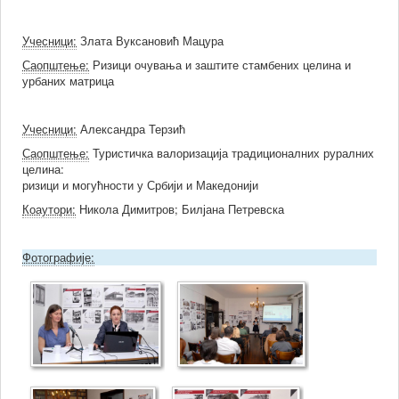
Учесници:
Злата Вуксановић Мацура
Саопштење:
Ризици очувања и заштите стамбених целина и
урбаних матрица
Учесници:
Александра Терзић
Саопштење:
Туристичка валоризација традиционалних руралних
целина:
ризици и могућности у Србији и Македонији
Коаутори:
Никола Димитров; Билјана Петревска
Фотографије: