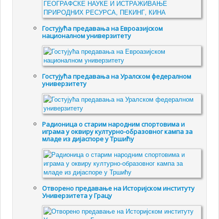
Гостујућа предавања на Евроазијском
националном универзитету
Гостујућа предавања на Уралском федералном
универзитету
Радионица о старим народним спортовима и
играма у оквиру културно-образовног кампа за
младе из дијаспоре у Тршићу
Отворено предавање на Историјском институту
Универзитета у Грацу